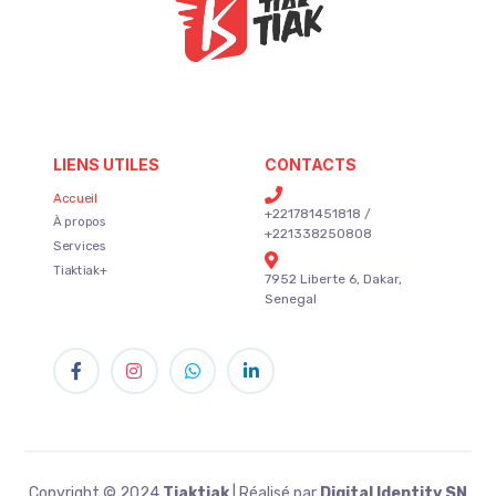
LIENS UTILES
CONTACTS
Accueil
+221781451818 /
À propos
+221338250808
Services
Tiaktiak+
7952 Liberte 6, Dakar,
Senegal
Copyright © 2024
Tiaktiak
| Réalisé par
Digital Identity SN