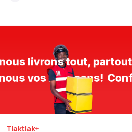
" nous livrons tout, parto
nous vos livraisons!
Confi
Tiaktiak+